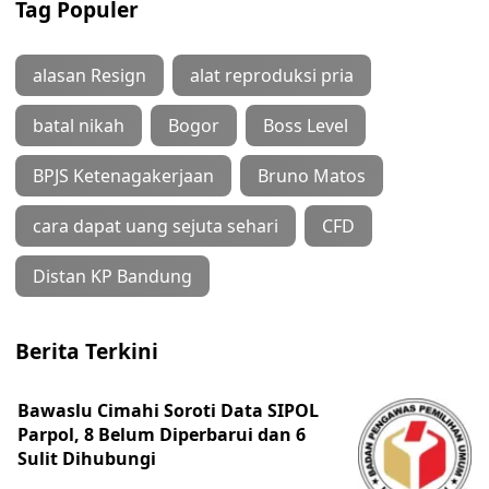
Tag Populer
alasan Resign
alat reproduksi pria
batal nikah
Bogor
Boss Level
BPJS Ketenagakerjaan
Bruno Matos
cara dapat uang sejuta sehari
CFD
Distan KP Bandung
Berita Terkini
Bawaslu Cimahi Soroti Data SIPOL
Parpol, 8 Belum Diperbarui dan 6
Sulit Dihubungi