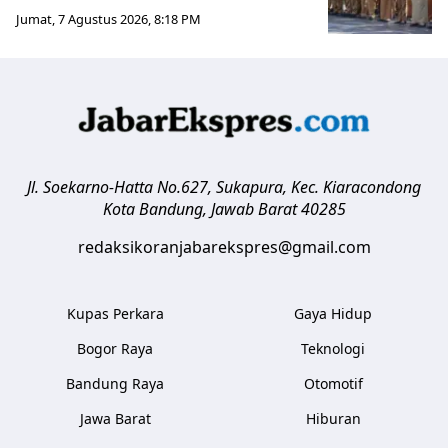
Jumat, 7 Agustus 2026, 8:18 PM
Jl. Soekarno-Hatta No.627, Sukapura, Kec. Kiaracondong
Kota Bandung
,
Jawab Barat
40285
redaksikoranjabarekspres@gmail.com
Kupas Perkara
Gaya Hidup
Bogor Raya
Teknologi
Bandung Raya
Otomotif
Jawa Barat
Hiburan