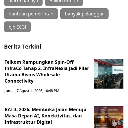
alarm bahaya
Baliho Rubuh
bantuan pemerintah
banyak pelanggar
bjb DIGI
Berita Terkini
Telkom Rampungkan Spin-Off
InfraCo Tahap 2, InfraNexia Jadi Pilar
Utama Bisnis Wholesale
Connectivity
Jumat, 7 Agustus 2026, 10:48 PM
BATIC 2026: Membuka Jalan Menuju
Masa Depan AI, Konektivitas, dan
Infrastruktur Digital