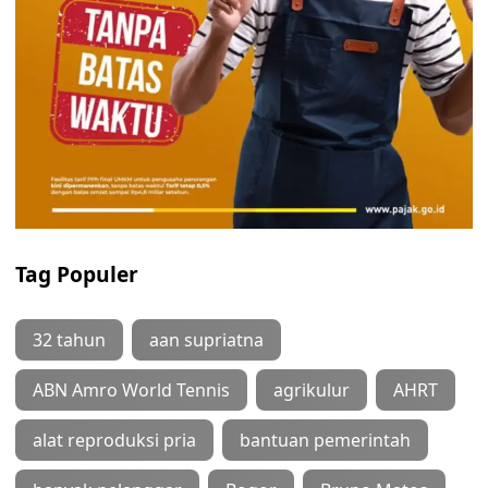
Tag Populer
32 tahun
aan supriatna
ABN Amro World Tennis
agrikulur
AHRT
alat reproduksi pria
bantuan pemerintah