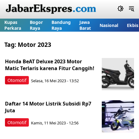
Kupas
Bogor
Bandung
Jawa
Nasional
Ekbis
Perkara
Raya
Raya
Barat
Tag:
Motor 2023
Honda BeAT Deluxe 2023 Motor
Matic Terlaris karena Fitur Canggih!
Otomotif
Selasa, 16 Mei 2023 - 13:52
Daftar 14 Motor Listrik Subsidi Rp7
Juta
Otomotif
Kamis, 11 Mei 2023 - 12:56