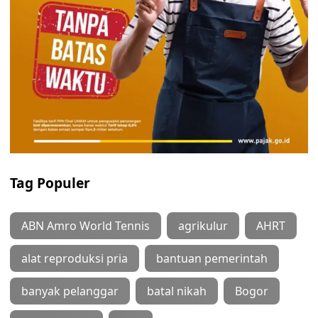
Tag Populer
ABN Amro World Tennis
agrikulur
AHRT
alat reproduksi pria
bantuan pemerintah
banyak pelanggar
batal nikah
Bogor