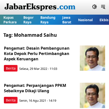
Kupas
Bogor
Bandung
Jawa
Nasional
Ekbis
Perkara
Raya
Raya
Barat
Tag:
Mohammad Saihu
Pengamat: Desain Pembangunan
Kota Depok Perlu Pertimbangkan
Aspek Keruangan
Berita
Selasa, 29 Mar 2022 - 11:03
Pengamat: Perpanjangan PPKM
Sebaiknya Dikaji Ulang
Berita
Senin, 16 Agu 2021 - 14:19