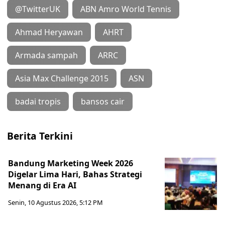
@TwitterUK
ABN Amro World Tennis
Ahmad Heryawan
AHRT
Armada sampah
ARRC
Asia Max Challenge 2015
ASN
badai tropis
bansos cair
Berita Terkini
Bandung Marketing Week 2026
Digelar Lima Hari, Bahas Strategi
Menang di Era AI
Senin, 10 Agustus 2026, 5:12 PM