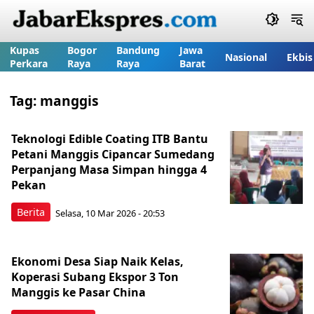
Kupas
Bogor
Bandung
Jawa
Nasional
Ekbis
Perkara
Raya
Raya
Barat
Tag:
manggis
Teknologi Edible Coating ITB Bantu
Petani Manggis Cipancar Sumedang
Perpanjang Masa Simpan hingga 4
Pekan
Berita
Selasa, 10 Mar 2026 - 20:53
Ekonomi Desa Siap Naik Kelas,
Koperasi Subang Ekspor 3 Ton
Manggis ke Pasar China