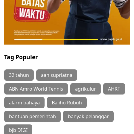
Tag Populer
32 tahun
aan supriatna
ABN Amro World Tennis
agrikulur
AHRT
alarm bahaya
Baliho Rubuh
bantuan pemerintah
banyak pelanggar
bjb DIGI