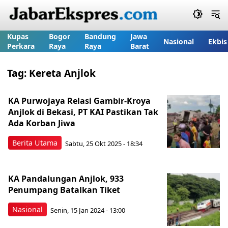
Kupas
Bogor
Bandung
Jawa
Nasional
Ekbis
Perkara
Raya
Raya
Barat
Tag:
Kereta Anjlok
KA Purwojaya Relasi Gambir-Kroya
Anjlok di Bekasi, PT KAI Pastikan Tak
Ada Korban Jiwa
Berita Utama
Sabtu, 25 Okt 2025 - 18:34
KA Pandalungan Anjlok, 933
Penumpang Batalkan Tiket
Nasional
Senin, 15 Jan 2024 - 13:00