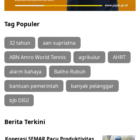
Tag Populer
32 tahun
aan supriatna
ABN Amro World Tennis
agrikulur
AHRT
alarm bahaya
Baliho Rubuh
bantuan pemerintah
banyak pelanggar
bjb DIGI
Berita Terkini
Koperasi SEMAR Pacu Produktivitas