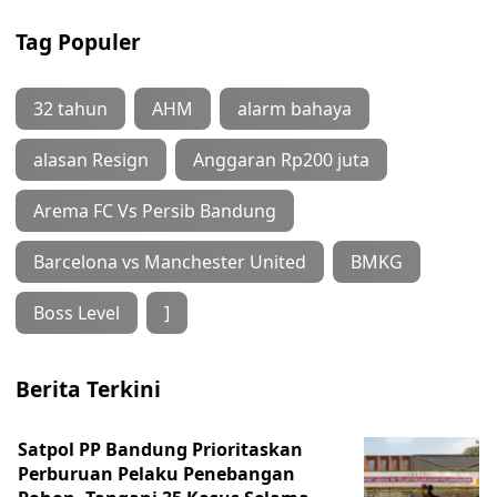
Tag Populer
32 tahun
AHM
alarm bahaya
alasan Resign
Anggaran Rp200 juta
Arema FC Vs Persib Bandung
Barcelona vs Manchester United
BMKG
Boss Level
]
Berita Terkini
Satpol PP Bandung Prioritaskan
Perburuan Pelaku Penebangan