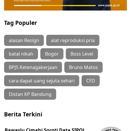
Tag Populer
alasan Resign
alat reproduksi pria
batal nikah
Bogor
Boss Level
BPJS Ketenagakerjaan
Bruno Matos
cara dapat uang sejuta sehari
CFD
Distan KP Bandung
Berita Terkini
Bawaslu Cimahi Soroti Data SIPOL