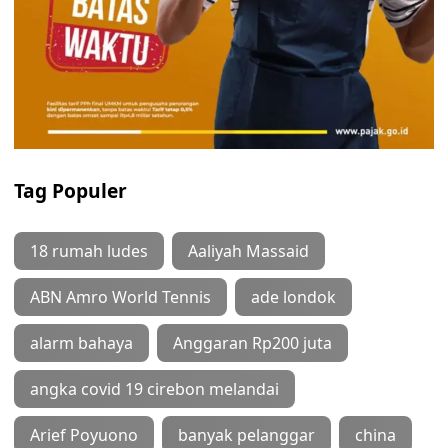
Tag Populer
18 rumah ludes
Aaliyah Massaid
ABN Amro World Tennis
ade londok
alarm bahaya
Anggaran Rp200 juta
angka covid 19 cirebon melandai
Arief Poyuono
banyak pelanggar
china