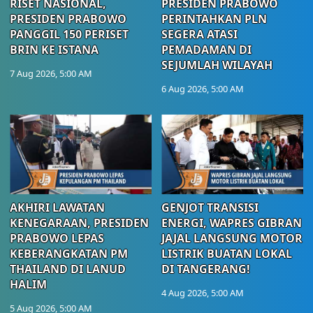
RISET NASIONAL,
PRESIDEN PRABOWO
PRESIDEN PRABOWO
PERINTAHKAN PLN
PANGGIL 150 PERISET
SEGERA ATASI
BRIN KE ISTANA
PEMADAMAN DI
SEJUMLAH WILAYAH
7 Aug 2026, 5:00 AM
6 Aug 2026, 5:00 AM
AKHIRI LAWATAN
GENJOT TRANSISI
KENEGARAAN, PRESIDEN
ENERGI, WAPRES GIBRAN
PRABOWO LEPAS
JAJAL LANGSUNG MOTOR
KEBERANGKATAN PM
LISTRIK BUATAN LOKAL
THAILAND DI LANUD
DI TANGERANG!
HALIM
4 Aug 2026, 5:00 AM
5 Aug 2026, 5:00 AM