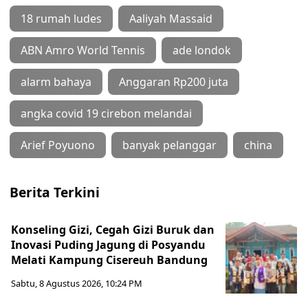
18 rumah ludes
Aaliyah Massaid
ABN Amro World Tennis
ade londok
alarm bahaya
Anggaran Rp200 juta
angka covid 19 cirebon melandai
Arief Poyuono
banyak pelanggar
china
Berita Terkini
Konseling Gizi, Cegah Gizi Buruk dan
Inovasi Puding Jagung di Posyandu
Melati Kampung Cisereuh Bandung
Sabtu, 8 Agustus 2026, 10:24 PM