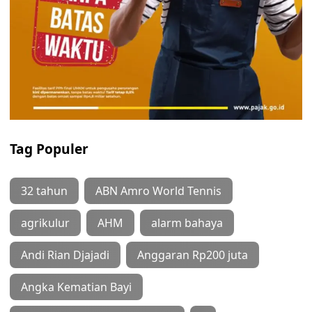
Tag Populer
32 tahun
ABN Amro World Tennis
agrikulur
AHM
alarm bahaya
Andi Rian Djajadi
Anggaran Rp200 juta
Angka Kematian Bayi