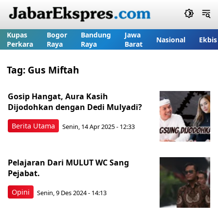
Kupas
Bogor
Bandung
Jawa
Nasional
Ekbis
Perkara
Raya
Raya
Barat
Tag:
Gus Miftah
Gosip Hangat, Aura Kasih
Dijodohkan dengan Dedi Mulyadi?
Berita Utama
Senin, 14 Apr 2025 - 12:33
Pelajaran Dari MULUT WC Sang
Pejabat.
Opini
Senin, 9 Des 2024 - 14:13