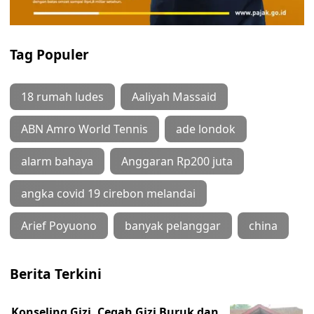
Tag Populer
18 rumah ludes
Aaliyah Massaid
ABN Amro World Tennis
ade londok
alarm bahaya
Anggaran Rp200 juta
angka covid 19 cirebon melandai
Arief Poyuono
banyak pelanggar
china
Berita Terkini
Konseling Gizi, Cegah Gizi Buruk dan