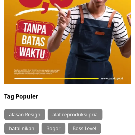
Tag Populer
alasan Resign
alat reproduksi pria
batal nikah
Bogor
Boss Level