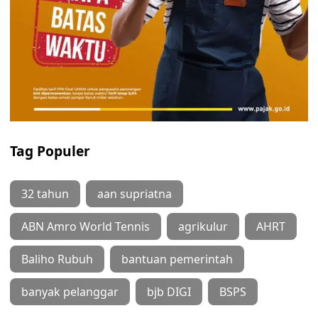
Tag Populer
32 tahun
aan supriatna
ABN Amro World Tennis
agrikulur
AHRT
Baliho Rubuh
bantuan pemerintah
banyak pelanggar
bjb DIGI
BSPS