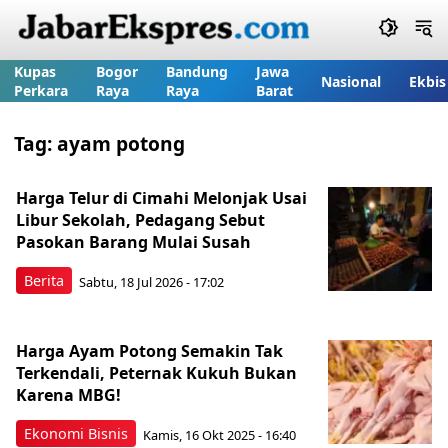
Kupas
Bogor
Bandung
Jawa
Nasional
Ekbis
Perkara
Raya
Raya
Barat
Tag:
ayam potong
Harga Telur di Cimahi Melonjak Usai
Libur Sekolah, Pedagang Sebut
Pasokan Barang Mulai Susah
Berita
Sabtu, 18 Jul 2026 - 17:02
Harga Ayam Potong Semakin Tak
Terkendali, Peternak Kukuh Bukan
Karena MBG!
Ekonomi Bisnis
Kamis, 16 Okt 2025 - 16:40