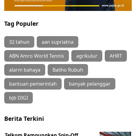
Tag Populer
32 tahun
aan supriatna
ABN Amro World Tennis
agrikulur
AHRT
alarm bahaya
Baliho Rubuh
bantuan pemerintah
banyak pelanggar
bjb DIGI
Berita Terkini
Telkom Rampungkan Spin-Off