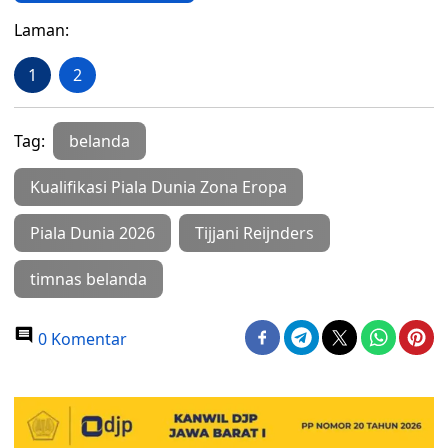
Laman:
1
2
Tag:
belanda
Kualifikasi Piala Dunia Zona Eropa
Piala Dunia 2026
Tijjani Reijnders
timnas belanda
0 Komentar