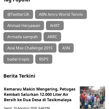
@TwitterUK
ABN Amro World Tennis
Ahmad Heryawan
AHRT
Armada sampah
ARRC
Asia Max Challenge 2015
ASN
badai tropis
BSPS
Berita Terkini
Kemarau Makin Mengering, Petugas
Kembali Salurkan 12.000 Liter Air
Bersih ke Dua Desa di Tasikmalaya
Senin, 10 Agustus 2026, 6:49 PM