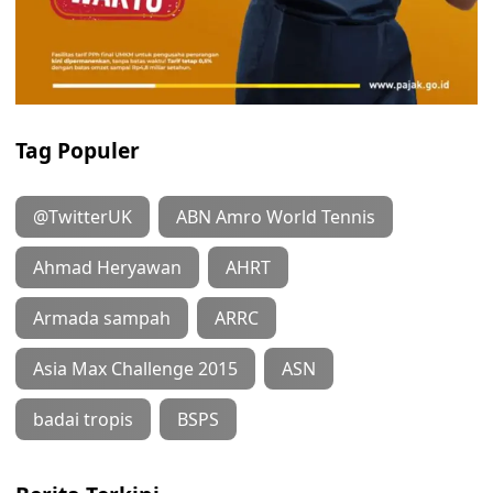
Tag Populer
@TwitterUK
ABN Amro World Tennis
Ahmad Heryawan
AHRT
Armada sampah
ARRC
Asia Max Challenge 2015
ASN
badai tropis
BSPS