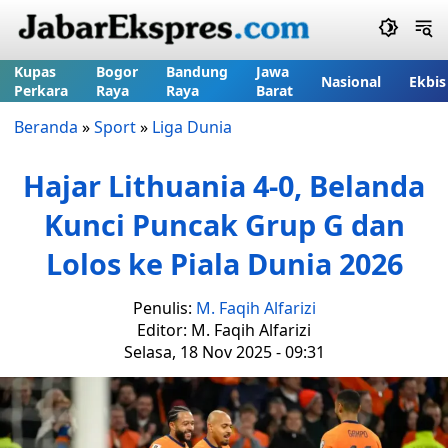
Kupas
Bogor
Bandung
Jawa
Nasional
Ekbis
Perkara
Raya
Raya
Barat
Beranda
»
Sport
»
Liga Dunia
Hajar Lithuania 4-0, Belanda
Kunci Puncak Grup G dan
Lolos ke Piala Dunia 2026
Penulis:
M. Faqih Alfarizi
Editor: M. Faqih Alfarizi
Selasa, 18 Nov 2025 - 09:31