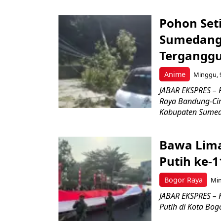
Pohon Seti
Sumedang 
Tergangg
Anime
Minggu, 9
JABAR EKSPRES – 
Raya Bandung-Cir
Kabupaten Sumeda
Bawa Lima
Putih ke-1
Bogor Raya
Min
JABAR EKSPRES – 
Putih di Kota Bog