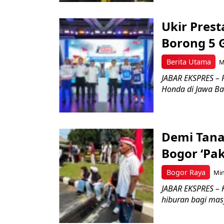
Ukir Pres
Borong 5 
Berita Utama
M
JABAR EKSPRES – 
Honda di Jawa Bar
Demi Tana
Bogor ‘Pa
Bogor Raya
Min
JABAR EKSPRES – 
hiburan bagi masy