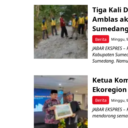
Tiga Kali 
Amblas ak
Sumedang 
Berita
Minggu, 9
JABAR EKSPRES – 
Kabupaten Sumed
Sumedang. Namun
Ketua Kom
Ekoregion
Berita
Minggu, 9
JABAR EKSPRES – 
mendorong seman