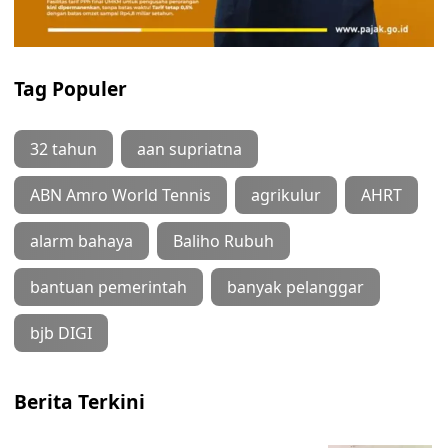
Tag Populer
32 tahun
aan supriatna
ABN Amro World Tennis
agrikulur
AHRT
alarm bahaya
Baliho Rubuh
bantuan pemerintah
banyak pelanggar
bjb DIGI
Berita Terkini