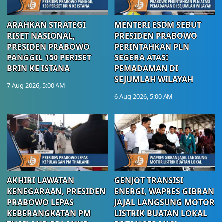
ARAHKAN STRATEGI
MENTERI ESDM SEBUT
RISET NASIONAL,
PRESIDEN PRABOWO
PRESIDEN PRABOWO
PERINTAHKAN PLN
PANGGIL 150 PERISET
SEGERA ATASI
BRIN KE ISTANA
PEMADAMAN DI
SEJUMLAH WILAYAH
7 Aug 2026, 5:00 AM
6 Aug 2026, 5:00 AM
AKHIRI LAWATAN
GENJOT TRANSISI
KENEGARAAN, PRESIDEN
ENERGI, WAPRES GIBRAN
PRABOWO LEPAS
JAJAL LANGSUNG MOTOR
KEBERANGKATAN PM
LISTRIK BUATAN LOKAL