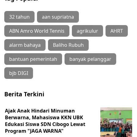
32 tahun
aan supriatna
ABN Amro World Tennis
agrikulur
AHRT
alarm bahaya
Baliho Rubuh
bantuan pemerintah
banyak pelanggar
bjb DIGI
Berita Terkini
Ajak Anak Hindari Minuman
Berwarna, Mahasiswa KKN UBK
Edukasi Siswa SDN Cibogo Lewat
Program "JAGA WARNA"