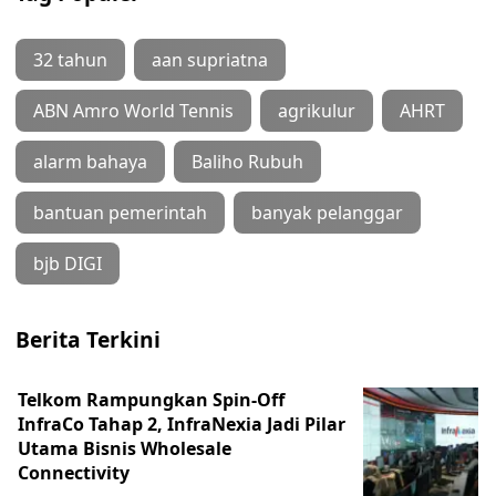
32 tahun
aan supriatna
ABN Amro World Tennis
agrikulur
AHRT
alarm bahaya
Baliho Rubuh
bantuan pemerintah
banyak pelanggar
bjb DIGI
Berita Terkini
Telkom Rampungkan Spin-Off
InfraCo Tahap 2, InfraNexia Jadi Pilar
Utama Bisnis Wholesale
Connectivity