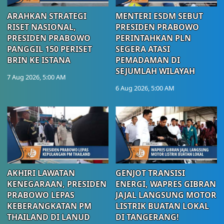
ARAHKAN STRATEGI
MENTERI ESDM SEBUT
RISET NASIONAL,
PRESIDEN PRABOWO
PRESIDEN PRABOWO
PERINTAHKAN PLN
PANGGIL 150 PERISET
SEGERA ATASI
BRIN KE ISTANA
PEMADAMAN DI
SEJUMLAH WILAYAH
7 Aug 2026, 5:00 AM
6 Aug 2026, 5:00 AM
AKHIRI LAWATAN
GENJOT TRANSISI
KENEGARAAN, PRESIDEN
ENERGI, WAPRES GIBRAN
PRABOWO LEPAS
JAJAL LANGSUNG MOTOR
KEBERANGKATAN PM
LISTRIK BUATAN LOKAL
THAILAND DI LANUD
DI TANGERANG!