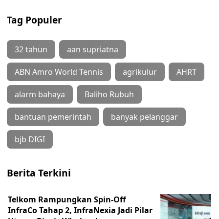
Tag Populer
32 tahun
aan supriatna
ABN Amro World Tennis
agrikulur
AHRT
alarm bahaya
Baliho Rubuh
bantuan pemerintah
banyak pelanggar
bjb DIGI
Berita Terkini
Telkom Rampungkan Spin-Off
InfraCo Tahap 2, InfraNexia Jadi Pilar