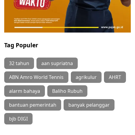
Tag Populer
32 tahun
aan supriatna
ABN Amro World Tennis
agrikulur
AHRT
alarm bahaya
Baliho Rubuh
bantuan pemerintah
banyak pelanggar
bjb DIGI