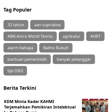
Tag Populer
32 tahun
aan supriatna
ABN Amro World Tennis
agrikulur
AHRT
alarm bahaya
Baliho Rubuh
bantuan pemerintah
banyak pelanggar
bjb DIGI
Berita Terkini
KDM Minta Kader KAHMI
Terjemahkan Pemikiran Intelektual