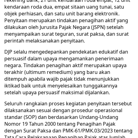
rekening bank, 21 unit kendaraan roda empat, 12 unit
kendaraan roda dua, empat sitaan uang tunai, satu
objek perhiasan, dan satu unit barang elektronik.
Penyitaan merupakan tindakan penagihan aktif yang
dilakukan oleh Jurusita Pajak Negara (JSPN) setelah
menyampaikan surat teguran, surat paksa, dan surat
perintah melaksanakan penyitaan.
DJP selalu mengedepankan pendekatan edukatif dan
persuasif dalam upaya mengamankan penerimaan
negara. Tindakan penagihan aktif merupakan upaya
terakhir (ultimum remedium) yang baru akan
ditempuh apabila wajib pajak tidak menunjukkan
iktikad baik untuk menyelesaikan tunggakannya
setelah upaya persuasif maksimal dijalankan.
Seluruh rangkaian proses kegiatan penyitaan tersebut
dilaksanakan sesuai dengan prosedur operasional
standar (SOP) dan berdasarkan Undang-Undang
Nomor 19 Tahun 2000 tentang Penagihan Pajak
dengan Surat Paksa dan PMK-61/PMK.03/2023 tentang
Tata Cara Pelaksanaan Penagihan Pajak atas Jumlah