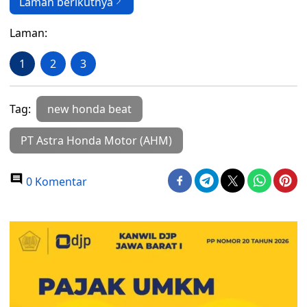
Laman berikutnya
Laman:
1
2
3
Tag:
new honda beat
PT Astra Honda Motor (AHM)
0 Komentar