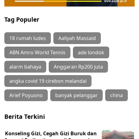
Tag Populer
18 rumah ludes
Aaliyah Massaid
ABN Amro World Tennis
ade londok
alarm bahaya
Anggaran Rp200 juta
angka covid 19 cirebon melandai
Arief Poyuono
banyak pelanggar
china
Berita Terkini
Konseling Gizi, Cegah Gizi Buruk dan