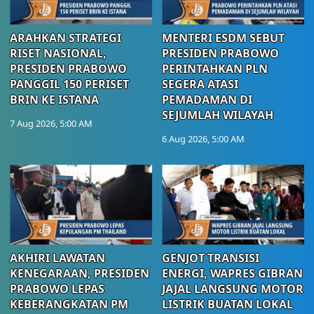
ARAHKAN STRATEGI
MENTERI ESDM SEBUT
RISET NASIONAL,
PRESIDEN PRABOWO
PRESIDEN PRABOWO
PERINTAHKAN PLN
PANGGIL 150 PERISET
SEGERA ATASI
BRIN KE ISTANA
PEMADAMAN DI
SEJUMLAH WILAYAH
7 Aug 2026, 5:00 AM
6 Aug 2026, 5:00 AM
AKHIRI LAWATAN
GENJOT TRANSISI
KENEGARAAN, PRESIDEN
ENERGI, WAPRES GIBRAN
PRABOWO LEPAS
JAJAL LANGSUNG MOTOR
KEBERANGKATAN PM
LISTRIK BUATAN LOKAL