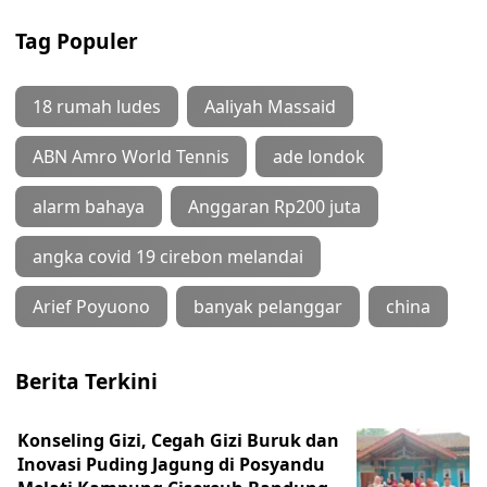
Tag Populer
18 rumah ludes
Aaliyah Massaid
ABN Amro World Tennis
ade londok
alarm bahaya
Anggaran Rp200 juta
angka covid 19 cirebon melandai
Arief Poyuono
banyak pelanggar
china
Berita Terkini
Konseling Gizi, Cegah Gizi Buruk dan
Inovasi Puding Jagung di Posyandu