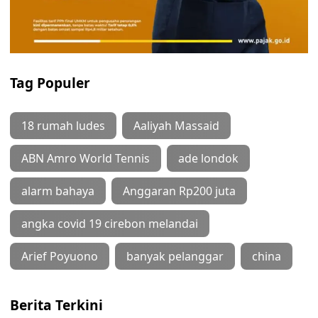
Tag Populer
18 rumah ludes
Aaliyah Massaid
ABN Amro World Tennis
ade londok
alarm bahaya
Anggaran Rp200 juta
angka covid 19 cirebon melandai
Arief Poyuono
banyak pelanggar
china
Berita Terkini