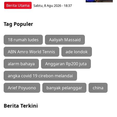
Berita Utama
Sabtu, 8 Agu 2026 - 18:37
Tag Populer
18 rumah ludes
Aaliyah Massaid
ABN Amro World Tennis
ade londok
alarm bahaya
Anggaran Rp200 juta
angka covid 19 cirebon melandai
Arief Poyuono
banyak pelanggar
china
Berita Terkini