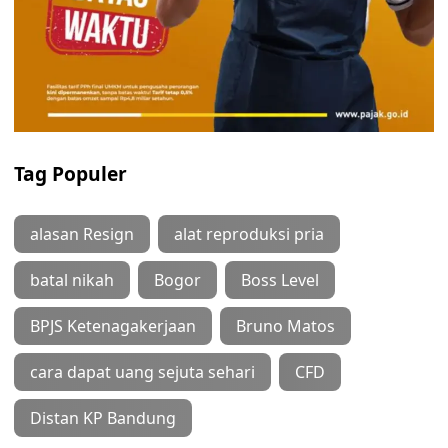
Tag Populer
alasan Resign
alat reproduksi pria
batal nikah
Bogor
Boss Level
BPJS Ketenagakerjaan
Bruno Matos
cara dapat uang sejuta sehari
CFD
Distan KP Bandung