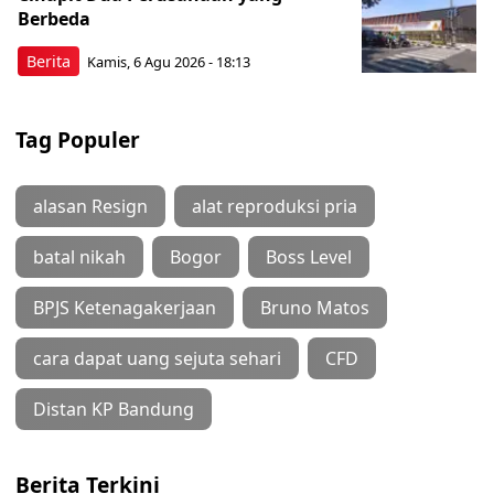
Berbeda
Berita
Kamis, 6 Agu 2026 - 18:13
Tag Populer
alasan Resign
alat reproduksi pria
batal nikah
Bogor
Boss Level
BPJS Ketenagakerjaan
Bruno Matos
cara dapat uang sejuta sehari
CFD
Distan KP Bandung
Berita Terkini