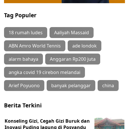
Tag Populer
18 rumah ludes
Aaliyah Massaid
ABN Amro World Tennis
ade londok
alarm bahaya
Anggaran Rp200 juta
angka covid 19 cirebon melandai
Arief Poyuono
banyak pelanggar
china
Berita Terkini
Konseling Gizi, Cegah Gizi Buruk dan
Inovasi Puding Jagung di Posyandu