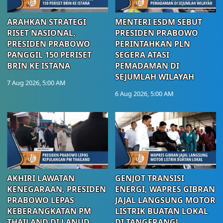
ARAHKAN STRATEGI
MENTERI ESDM SEBUT
RISET NASIONAL,
PRESIDEN PRABOWO
PRESIDEN PRABOWO
PERINTAHKAN PLN
PANGGIL 150 PERISET
SEGERA ATASI
BRIN KE ISTANA
PEMADAMAN DI
SEJUMLAH WILAYAH
7 Aug 2026, 5:00 AM
6 Aug 2026, 5:00 AM
AKHIRI LAWATAN
GENJOT TRANSISI
KENEGARAAN, PRESIDEN
ENERGI, WAPRES GIBRAN
PRABOWO LEPAS
JAJAL LANGSUNG MOTOR
KEBERANGKATAN PM
LISTRIK BUATAN LOKAL
THAILAND DI LANUD
DI TANGERANG!