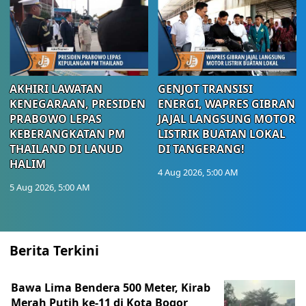
AKHIRI LAWATAN
GENJOT TRANSISI
KENEGARAAN, PRESIDEN
ENERGI, WAPRES GIBRAN
PRABOWO LEPAS
JAJAL LANGSUNG MOTOR
KEBERANGKATAN PM
LISTRIK BUATAN LOKAL
THAILAND DI LANUD
DI TANGERANG!
HALIM
4 Aug 2026, 5:00 AM
5 Aug 2026, 5:00 AM
Berita Terkini
Bawa Lima Bendera 500 Meter, Kirab
Merah Putih ke-11 di Kota Bogor