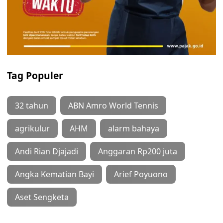
Tag Populer
32 tahun
ABN Amro World Tennis
agrikulur
AHM
alarm bahaya
Andi Rian Djajadi
Anggaran Rp200 juta
Angka Kematian Bayi
Arief Poyuono
Aset Sengketa