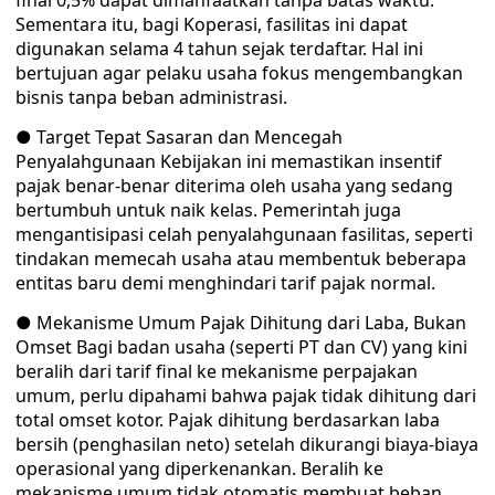
final 0,5% dapat dimanfaatkan tanpa batas waktu.
Sementara itu, bagi Koperasi, fasilitas ini dapat
digunakan selama 4 tahun sejak terdaftar. Hal ini
bertujuan agar pelaku usaha fokus mengembangkan
bisnis tanpa beban administrasi.
● Target Tepat Sasaran dan Mencegah
Penyalahgunaan Kebijakan ini memastikan insentif
pajak benar-benar diterima oleh usaha yang sedang
bertumbuh untuk naik kelas. Pemerintah juga
mengantisipasi celah penyalahgunaan fasilitas, seperti
tindakan memecah usaha atau membentuk beberapa
entitas baru demi menghindari tarif pajak normal.
● Mekanisme Umum Pajak Dihitung dari Laba, Bukan
Omset Bagi badan usaha (seperti PT dan CV) yang kini
beralih dari tarif final ke mekanisme perpajakan
umum, perlu dipahami bahwa pajak tidak dihitung dari
total omset kotor. Pajak dihitung berdasarkan laba
bersih (penghasilan neto) setelah dikurangi biaya-biaya
operasional yang diperkenankan. Beralih ke
mekanisme umum tidak otomatis membuat beban