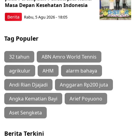
Masa Depan Kesehatan Indonesia
Berita
Rabu, 5 Agu 2026 - 18:05
Tag Populer
32 tahun
ABN Amro World Tennis
agrikulur
AHM
alarm bahaya
Andi Rian Djajadi
Anggaran Rp200 juta
Angka Kematian Bayi
Arief Poyuono
Aset Sengketa
Berita Terkini