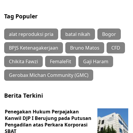
Tag Populer
alat reproduksi pria
batal nikah
Bogor
BPJS Ketenagakerjaan
Bruno Matos
CFD
Chikita Fawzi
FemaleFit
Gaji Haram
Gerobax Michan Community (GMC)
Berita Terkini
Penegakan Hukum Perpajakan
Kanwil DJP I Berujung pada Putusan
Pengadilan atas Perkara Korporasi
SBAT