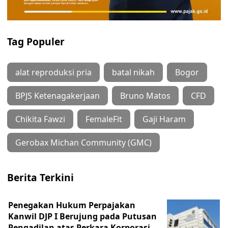
Tag Populer
alat reproduksi pria
batal nikah
Bogor
BPJS Ketenagakerjaan
Bruno Matos
CFD
Chikita Fawzi
FemaleFit
Gaji Haram
Gerobax Michan Community (GMC)
Berita Terkini
Penegakan Hukum Perpajakan
Kanwil DJP I Berujung pada Putusan
Pengadilan atas Perkara Korporasi