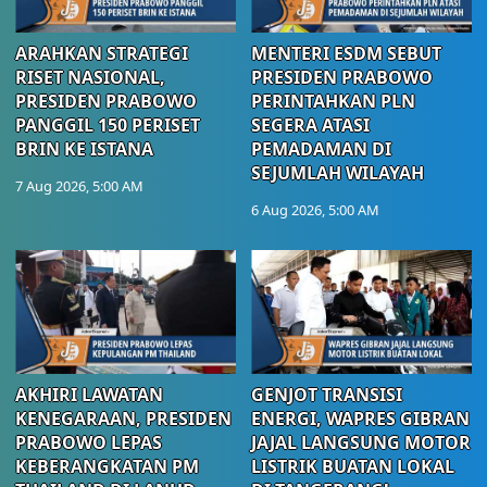
ARAHKAN STRATEGI
MENTERI ESDM SEBUT
RISET NASIONAL,
PRESIDEN PRABOWO
PRESIDEN PRABOWO
PERINTAHKAN PLN
PANGGIL 150 PERISET
SEGERA ATASI
BRIN KE ISTANA
PEMADAMAN DI
SEJUMLAH WILAYAH
7 Aug 2026, 5:00 AM
6 Aug 2026, 5:00 AM
AKHIRI LAWATAN
GENJOT TRANSISI
KENEGARAAN, PRESIDEN
ENERGI, WAPRES GIBRAN
PRABOWO LEPAS
JAJAL LANGSUNG MOTOR
KEBERANGKATAN PM
LISTRIK BUATAN LOKAL