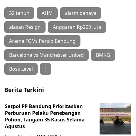
32 tahun
AHM
alarm bahaya
alasan Resign
Anggaran Rp200 juta
Arema FC Vs Persib Bandung
Barcelona vs Manchester United
BMKG
Boss Level
]
Berita Terkini
Satpol PP Bandung Prioritaskan
Perburuan Pelaku Penebangan
Pohon, Tangani 35 Kasus Selama
Agustus