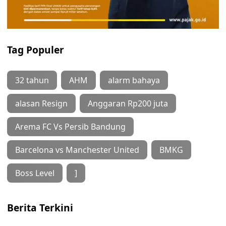
Tag Populer
32 tahun
AHM
alarm bahaya
alasan Resign
Anggaran Rp200 juta
Arema FC Vs Persib Bandung
Barcelona vs Manchester United
BMKG
Boss Level
]
Berita Terkini