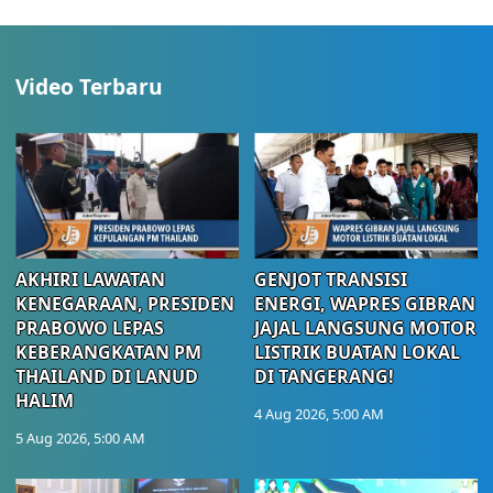
Video Terbaru
AKHIRI LAWATAN
GENJOT TRANSISI
KENEGARAAN, PRESIDEN
ENERGI, WAPRES GIBRAN
PRABOWO LEPAS
JAJAL LANGSUNG MOTOR
KEBERANGKATAN PM
LISTRIK BUATAN LOKAL
THAILAND DI LANUD
DI TANGERANG!
HALIM
4 Aug 2026, 5:00 AM
5 Aug 2026, 5:00 AM