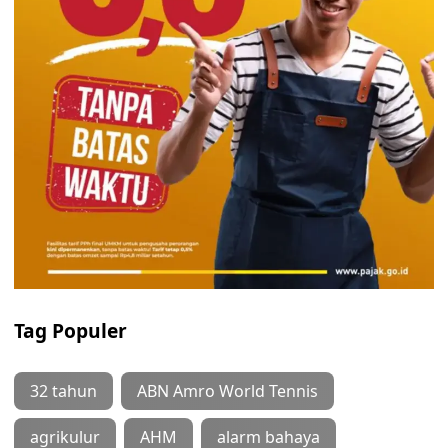
Tag Populer
32 tahun
ABN Amro World Tennis
agrikulur
AHM
alarm bahaya