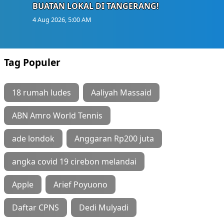
BUATAN LOKAL DI TANGERANG!
4 Aug 2026, 5:00 AM
Tag Populer
18 rumah ludes
Aaliyah Massaid
ABN Amro World Tennis
ade londok
Anggaran Rp200 juta
angka covid 19 cirebon melandai
Apple
Arief Poyuono
Daftar CPNS
Dedi Mulyadi