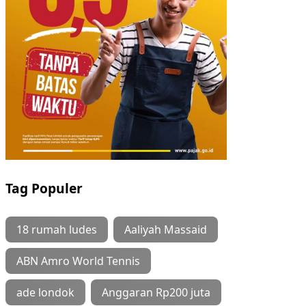
Tag Populer
18 rumah ludes
Aaliyah Massaid
ABN Amro World Tennis
ade londok
Anggaran Rp200 juta