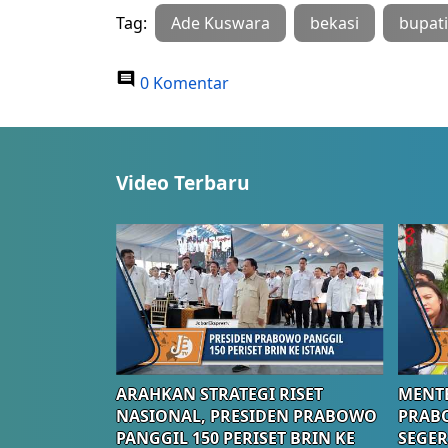
Tag:
Ade Kuswara
bekasi
bupati
0 Komentar
Video Terbaru
ARAHKAN STRATEGI RISET
MENTE
NASIONAL, PRESIDEN PRABOWO
PRAB
PANGGIL 150 PERISET BRIN KE
SEGER