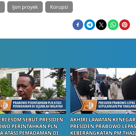
ijon proyek
Korupsi
RI ESDM SEBUT PRESIDEN
AKHIRI LAWATAN KENEGAR
OWO PERINTAHKAN PLN
PRESIDEN PRABOWO LEPA
A ATASI PEMADAMAN DI
KEBERANGKATAN PM THAI