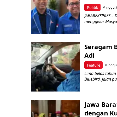
Politik
Minggu, 9
JABAREKSPRES – D
menggelar Musyaw
Seragam B
Adi
Feature
Minggu,
Lima belas tahun
Bluebird. Jalan p
Jawa Bara
dengan Kua