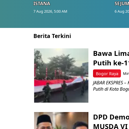
ISTANA
SEJUM
7 Aug 2026, 5:00 AM
6 Aug 20
Berita Terkini
Bawa Lima
Putih ke-1
Bogor Raya
Min
JABAR EKSPRES – 
Putih di Kota Bog
DPD Demok
MUSDA VI 