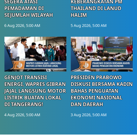
SEGERA ATASI
KEBERANGKATAN PM
PEMADAMAN DI
THAILAND DI LANUD
SEJUMLAH WILAYAH
HALIM
6 Aug 2026, 5:00 AM
5 Aug 2026, 5:00 AM
GENJOT TRANSISI
PRESIDEN PRABOWO
ENERGI, WAPRES GIBRAN
DISKUSI BERSAMA KADIN
JAJAL LANGSUNG MOTOR
BAHAS PENGUATAN
LISTRIK BUATAN LOKAL
EKONOMI NASIONAL
DI TANGERANG!
DAN DAERAH
4 Aug 2026, 5:00 AM
3 Aug 2026, 5:00 AM