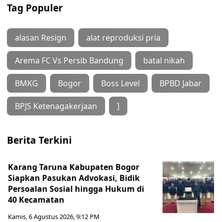
Tag Populer
alasan Resign
alat reproduksi pria
Arema FC Vs Persib Bandung
batal nikah
BMKG
Bogor
Boss Level
BPBD Jabar
BPJS Ketenagakerjaan
]
Berita Terkini
Karang Taruna Kabupaten Bogor
Siapkan Pasukan Advokasi, Bidik
Persoalan Sosial hingga Hukum di
40 Kecamatan
Kamis, 6 Agustus 2026, 9:12 PM