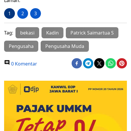
Laman:
1
2
3
Tag:
bekasi
Kadin
Patrick Saimartua S
Pengusaha
Pengusaha Muda
0 Komentar