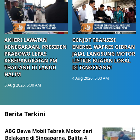
AKHIRI LAWATAN
GENJOT TRANSISI
KENEGARAAN, PRESIDEN
ENERGI, WAPRES GIBRAN
PRABOWO LEPAS
JAJAL LANGSUNG MOTOR
KEBERANGKATAN PM
LISTRIK BUATAN LOKAL
THAILAND DI LANUD
DI TANGERANG!
HALIM
4 Aug 2026, 5:00 AM
5 Aug 2026, 5:00 AM
Berita Terkini
ABG Bawa Mobil Tabrak Motor dari
Belakang di Singaparna, Balita 4