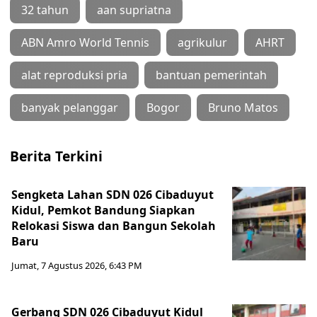
32 tahun
aan supriatna
ABN Amro World Tennis
agrikulur
AHRT
alat reproduksi pria
bantuan pemerintah
banyak pelanggar
Bogor
Bruno Matos
Berita Terkini
Sengketa Lahan SDN 026 Cibaduyut
Kidul, Pemkot Bandung Siapkan
Relokasi Siswa dan Bangun Sekolah
Baru
Jumat, 7 Agustus 2026, 6:43 PM
Gerbang SDN 026 Cibaduyut Kidul