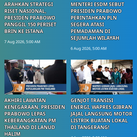
ARAHKAN STRATEGI
MENTERI ESDM SEBUT
RISET NASIONAL,
PRESIDEN PRABOWO
PRESIDEN PRABOWO
PERINTAHKAN PLN
PANGGIL 150 PERISET
SEGERA ATASI
BRIN KE ISTANA
PEMADAMAN DI
SEJUMLAH WILAYAH
7 Aug 2026, 5:00 AM
6 Aug 2026, 5:00 AM
AKHIRI LAWATAN
GENJOT TRANSISI
KENEGARAAN, PRESIDEN
ENERGI, WAPRES GIBRAN
PRABOWO LEPAS
JAJAL LANGSUNG MOTOR
KEBERANGKATAN PM
LISTRIK BUATAN LOKAL
THAILAND DI LANUD
DI TANGERANG!
HALIM