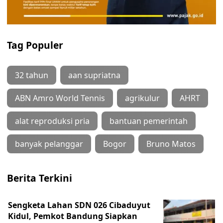
Tag Populer
32 tahun
aan supriatna
ABN Amro World Tennis
agrikulur
AHRT
alat reproduksi pria
bantuan pemerintah
banyak pelanggar
Bogor
Bruno Matos
Berita Terkini
Sengketa Lahan SDN 026 Cibaduyut
Kidul, Pemkot Bandung Siapkan