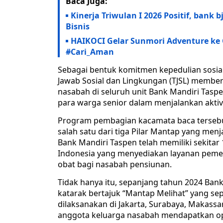
Baca Juga:
Kinerja Triwulan I 2026 Positif, ba
Bisnis
HAIKOCI Gelar Sunmori Adventure ke
#Cari_Aman
Sebagai bentuk komitmen kepedulian sosia
Jawab Sosial dan Lingkungan (TJSL) membe
nasabah di seluruh unit Bank Mandiri Tasp
para warga senior dalam menjalankan aktiv
Program pembagian kacamata baca tersebut
salah satu dari tiga Pilar Mantap yang men
Bank Mandiri Taspen telah memiliki sekitar 1
Indonesia yang menyediakan layanan pemer
obat bagi nasabah pensiunan.
Tidak hanya itu, sepanjang tahun 2024 Ban
katarak bertajuk “Mantap Melihat” yang se
dilaksanakan di Jakarta, Surabaya, Makass
anggota keluarga nasabah mendapatkan op