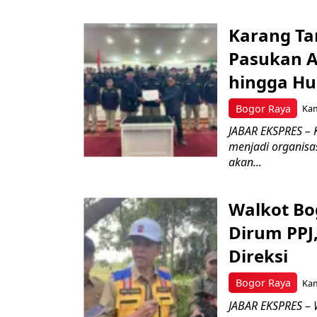
Karang Ta
Pasukan Ad
hingga Hu
Bogor Raya
Kam
JABAR EKSPRES – 
menjadi organisa
akan...
Walkot Bo
Dirum PPJ
Direksi
Bogor Raya
Kam
JABAR EKSPRES – 