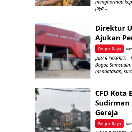
menghormati kep
Jaya...
Direktur 
Ajukan Pe
Bogor Raya
Kam
JABAR EKSPRES – 
Bogor, Samsudin,
mengatakan, surat
CFD Kota 
Sudirman 
Gereja
Bogor Raya
Kam