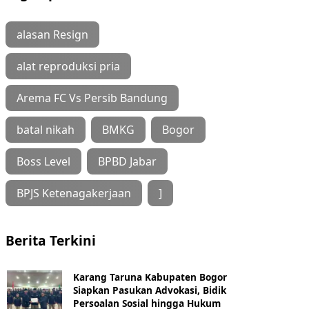
alasan Resign
alat reproduksi pria
Arema FC Vs Persib Bandung
batal nikah
BMKG
Bogor
Boss Level
BPBD Jabar
BPJS Ketenagakerjaan
]
Berita Terkini
Karang Taruna Kabupaten Bogor
Siapkan Pasukan Advokasi, Bidik
Persoalan Sosial hingga Hukum