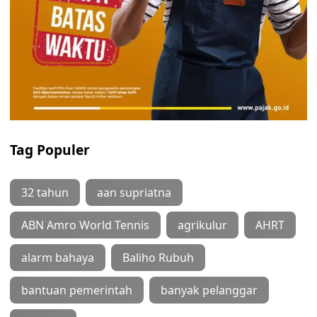
Tag Populer
32 tahun
aan supriatna
ABN Amro World Tennis
agrikulur
AHRT
alarm bahaya
Baliho Rubuh
bantuan pemerintah
banyak pelanggar