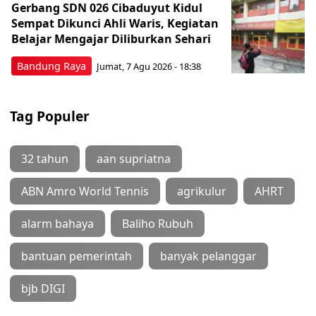
Gerbang SDN 026 Cibaduyut Kidul
Sempat Dikunci Ahli Waris, Kegiatan
Belajar Mengajar Diliburkan Sehari
Bandung Raya
Jumat, 7 Agu 2026 - 18:38
Tag Populer
32 tahun
aan supriatna
ABN Amro World Tennis
agrikulur
AHRT
alarm bahaya
Baliho Rubuh
bantuan pemerintah
banyak pelanggar
bjb DIGI