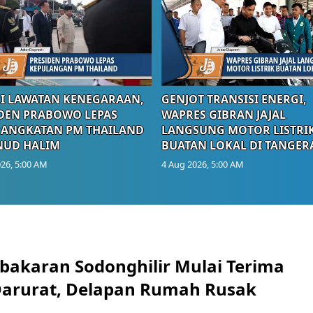
I LAWATAN KENEGARAAN,
GENJOT TRANSISI ENERGI,
DEN PRABOWO LEPAS
WAPRES GIBRAN JAJAL
RANGKATAN PM THAILAND
LANGSUNG MOTOR LISTRI
NUD HALIM
BUATAN LOKAL DI TANGER
26, 5:00 AM
4 Aug 2026, 5:00 AM
bakaran Sodonghilir Mulai Terima
arurat, Delapan Rumah Rusak