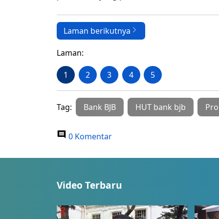
Laman berikutnya
Laman:
1
2
3
4
5
Tag:
Bank BJB
HUT bank bjb
Pro
0 Komentar
Video Terbaru