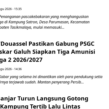
Agu 2026 - 15:35
 Penanganan pascakebakaran yang menghanguskan
a di Kampung Satron, Desa Parumasan, Kecamatan
upaten Tasikmalaya, mulai memasuki...
N'Douassel Pastikan Gabung PSGC
askar Galuh Siapkan Tiga Amunisi
iga 2 2026/2027
Agu 2026 - 14:36
Kabar yang selama ini dinantikan oleh para pendukung setia
rnya terjawab sudah. Mantan penyerang Persib...
Banjar Turun Langsung Gotong
 Kampung Tertib Lalu Lintas