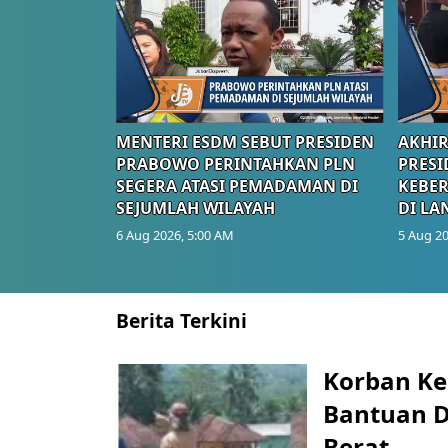
MENTERI ESDM SEBUT PRESIDEN
AKHIR
PRABOWO PERINTAHKAN PLN
PRESI
SEGERA ATASI PEMADAMAN DI
KEBE
SEJUMLAH WILAYAH
DI LA
6 Aug 2026, 5:00 AM
5 Aug 20
Berita Terkini
Korban Ke
Bantuan D
Berat