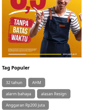
Tag Populer
32 tahun
AHM
alarm bahaya
alasan Resign
Anggaran Rp200 juta