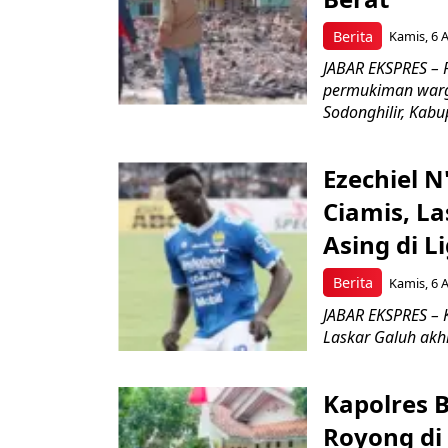
Berita
Kamis, 6 
JABAR EKSPRES –
permukiman warg
Sodonghilir, Kab
Ezechiel 
Ciamis, L
Asing di L
Berita
Kamis, 6 
JABAR EKSPRES – 
Laskar Galuh akhi
Kapolres 
Royong di