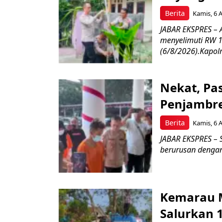
Berita
Kamis, 6 
JABAR EKSPRES –
menyelimuti RW 1
(6/8/2026).Kapolr
Nekat, Pa
Penjambre
Berita
Kamis, 6 
JABAR EKSPRES – S
berurusan dengan 
Kemarau M
Salurkan 1