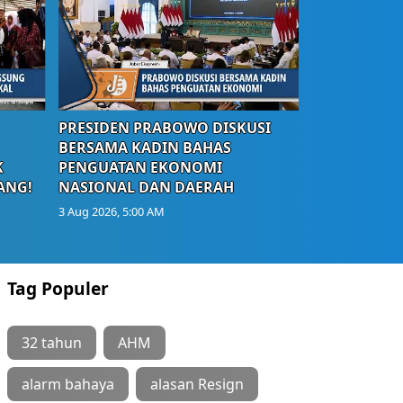
PRESIDEN PRABOWO DISKUSI
BERSAMA KADIN BAHAS
K
PENGUATAN EKONOMI
ANG!
NASIONAL DAN DAERAH
3 Aug 2026, 5:00 AM
Tag Populer
32 tahun
AHM
alarm bahaya
alasan Resign