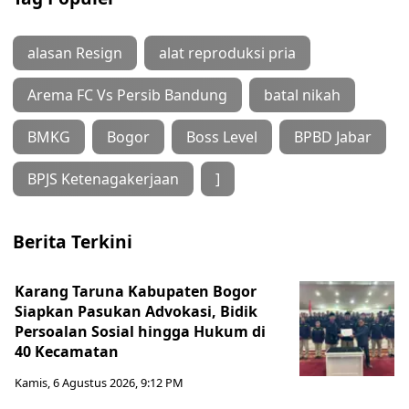
alasan Resign
alat reproduksi pria
Arema FC Vs Persib Bandung
batal nikah
BMKG
Bogor
Boss Level
BPBD Jabar
BPJS Ketenagakerjaan
]
Berita Terkini
Karang Taruna Kabupaten Bogor
Siapkan Pasukan Advokasi, Bidik
Persoalan Sosial hingga Hukum di
40 Kecamatan
Kamis, 6 Agustus 2026, 9:12 PM