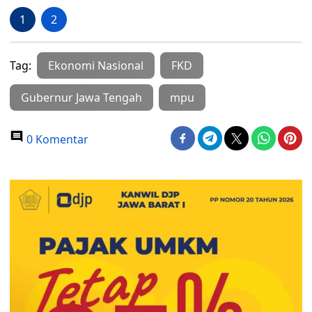
1
2
Tag:
Ekonomi Nasional
FKD
Gubernur Jawa Tengah
mpu
0 Komentar