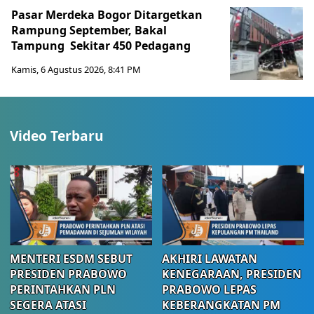
Pasar Merdeka Bogor Ditargetkan
Rampung September, Bakal
Tampung Sekitar 450 Pedagang
Kamis, 6 Agustus 2026, 8:41 PM
Video Terbaru
MENTERI ESDM SEBUT
AKHIRI LAWATAN
PRESIDEN PRABOWO
KENEGARAAN, PRESIDEN
PERINTAHKAN PLN
PRABOWO LEPAS
SEGERA ATASI
KEBERANGKATAN PM