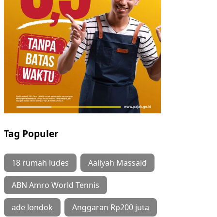
Tag Populer
18 rumah ludes
Aaliyah Massaid
ABN Amro World Tennis
ade londok
Anggaran Rp200 juta