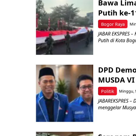
Bawa Lima
Putih ke-1
Bogor Raya
Min
JABAR EKSPRES – 
Putih di Kota Bog
DPD Demok
MUSDA VI 
Politik
Minggu, 9
JABAREKSPRES – D
menggelar Musyaw