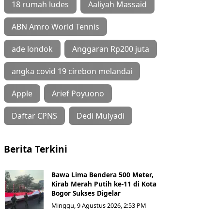
18 rumah ludes
Aaliyah Massaid
ABN Amro World Tennis
ade londok
Anggaran Rp200 juta
angka covid 19 cirebon melandai
Apple
Arief Poyuono
Daftar CPNS
Dedi Mulyadi
Berita Terkini
Bawa Lima Bendera 500 Meter,
Kirab Merah Putih ke-11 di Kota
Bogor Sukses Digelar
Minggu, 9 Agustus 2026, 2:53 PM