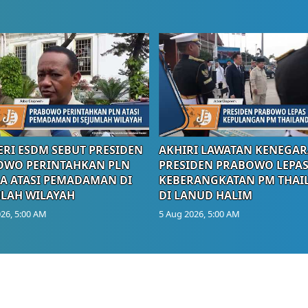
RI ESDM SEBUT PRESIDEN
AKHIRI LAWATAN KENEGAR
OWO PERINTAHKAN PLN
PRESIDEN PRABOWO LEPA
A ATASI PEMADAMAN DI
KEBERANGKATAN PM THAI
LAH WILAYAH
DI LANUD HALIM
26, 5:00 AM
5 Aug 2026, 5:00 AM