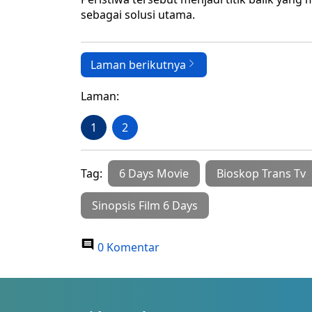
sebagai solusi utama.
Laman berikutnya
Laman:
1
2
Tag:
6 Days Movie
Bioskop Trans Tv
Sinopsis Film 6 Days
0 Komentar