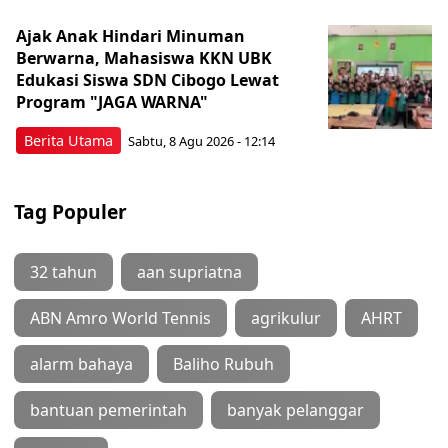
Ajak Anak Hindari Minuman
Berwarna, Mahasiswa KKN UBK
Edukasi Siswa SDN Cibogo Lewat
Program "JAGA WARNA"
Berita Utama
Sabtu, 8 Agu 2026 - 12:14
Tag Populer
32 tahun
aan supriatna
ABN Amro World Tennis
agrikulur
AHRT
alarm bahaya
Baliho Rubuh
bantuan pemerintah
banyak pelanggar