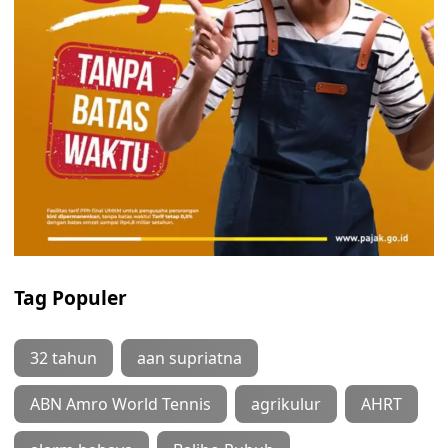
Tag Populer
32 tahun
aan supriatna
ABN Amro World Tennis
agrikulur
AHRT