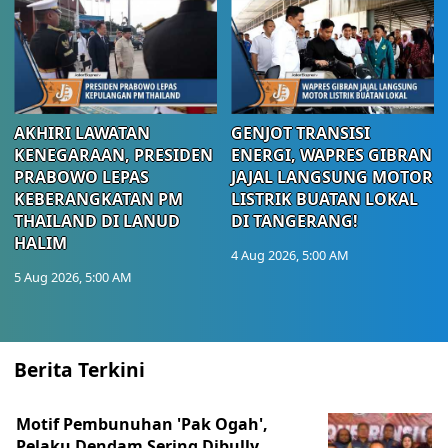
AKHIRI LAWATAN
GENJOT TRANSISI
KENEGARAAN, PRESIDEN
ENERGI, WAPRES GIBRAN
PRABOWO LEPAS
JAJAL LANGSUNG MOTOR
KEBERANGKATAN PM
LISTRIK BUATAN LOKAL
THAILAND DI LANUD
DI TANGERANG!
HALIM
4 Aug 2026, 5:00 AM
5 Aug 2026, 5:00 AM
Berita Terkini
Motif Pembunuhan 'Pak Ogah',
Pelaku Dendam Sering Dibully