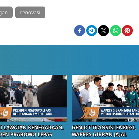
gan
renovasi
I LAWATAN KENEGARAAN,
GENJOT TRANSISI ENERGI,
DEN PRABOWO LEPAS
WAPRES GIBRAN JAJAL