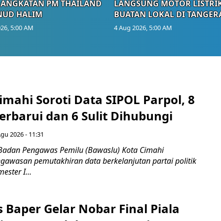
RANGKATAN PM THAILAND
LANGSUNG MOTOR LISTRI
NUD HALIM
BUATAN LOKAL DI TANGER
26, 5:00 AM
4 Aug 2026, 5:00 AM
mahi Soroti Data SIPOL Parpol, 8
rbarui dan 6 Sulit Dihubungi
Agu 2026 - 11:31
Badan Pengawas Pemilu (Bawaslu) Kota Cimahi
awasan pemutakhiran data berkelanjutan partai politik
ester I...
 Baper Gelar Nobar Final Piala