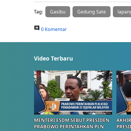
Tag:
Gasibu
Gedung Sate
lapan
0 Komentar
Video Terbaru
MENTERI ESDM SEBUT PRESIDEN
AKHIR
PRABOWO PERINTAHKAN PLN
PRESI