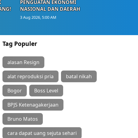
K
PENGUATAN EKONOMI
ANG!
NASIONAL DAN DAERAH
3 Aug 2026, 5:00 AM
Tag Populer
alasan Resign
alat reproduksi pria
batal nikah
Bogor
Boss Level
BPJS Ketenagakerjaan
Bruno Matos
cara dapat uang sejuta sehari