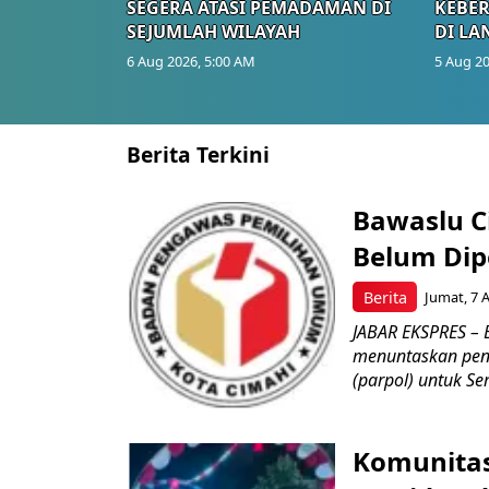
SEGERA ATASI PEMADAMAN DI
KEBE
SEJUMLAH WILAYAH
DI LA
6 Aug 2026, 5:00 AM
5 Aug 20
Berita Terkini
Bawaslu Ci
Belum Dipe
Berita
Jumat, 7 
JABAR EKSPRES – 
menuntaskan peng
(parpol) untuk Sem
Komunitas