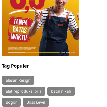
Tag Populer
alasan Resign
alat reproduksi pria
batal nikah
Bogor
Boss Level