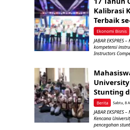
17 Tahun 
Kalibrasi 
Terbaik se
Ekonomi Bisnis
JABAR EKSPRES – 
kompetensi instru
Instructors Compet
Mahasiswa
Universit
Stunting 
Berita
Sabtu, 8 A
JABAR EKSPRES – 
Kencana Universi
pencegahan stunti