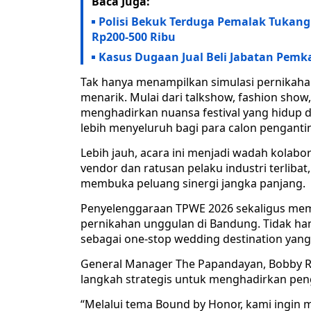
Baca Juga:
Polisi Bekuk Terduga Pemalak Tukang
Rp200-500 Ribu
Kasus Dugaan Jual Beli Jabatan Pemka
Tak hanya menampilkan simulasi pernikaha
menarik. Mulai dari talkshow, fashion sho
menghadirkan nuansa festival yang hidup 
lebih menyeluruh bagi para calon pengant
Lebih jauh, acara ini menjadi wadah kolabo
vendor dan ratusan pelaku industri terliba
membuka peluang sinergi jangka panjang.
Penyelenggaraan TPWE 2026 sekaligus memp
pernikahan unggulan di Bandung. Tidak han
sebagai one-stop wedding destination yang
General Manager The Papandayan, Bobby R
langkah strategis untuk menghadirkan pen
“Melalui tema Bound by Honor, kami ingi