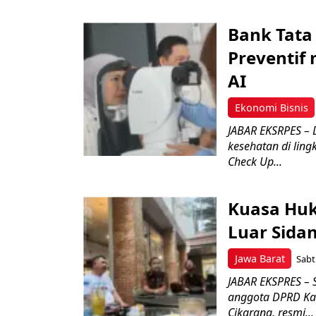
Bank Tata
Preventif 
AI
Ekonomi Bisnis
JABAR EKSRPES – 
kesehatan di lin
Check Up...
Kuasa Hu
Luar Sidan
Jawa Barat
Sabt
JABAR EKSPRES – 
anggota DPRD Kab
Cikarang, resmi...