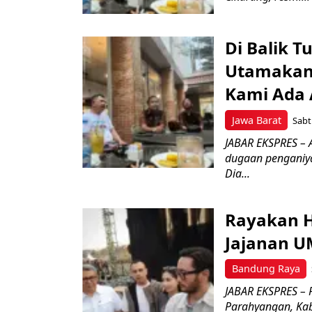
Di Balik 
Utamakan
Kami Ada A
Jawa Barat
Sabt
JABAR EKSPRES –
dugaan penganiya
Dia...
Rayakan H
Jajanan 
Bandung Raya
JABAR EKSPRES – 
Parahyangan, Kab