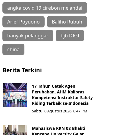
angka covid 19 cirebon melandai
Arief Poyuono
Baliho Rubuh
banyak pelanggar
bjb DIGI
china
Berita Terkini
17 Tahun Cetak Agen
Perubahan, AHM Kalibrasi
Kompetensi Instruktur Safety
Riding Terbaik se-Indonesia
Sabtu, 8 Agustus 2026, 8:47 PM
Mahasiswa KKN 08 Bhakti
Kencana University Gelar