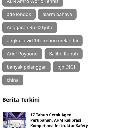
ABN Amro World Tennis
ade londok
alarm bahaya
Anggaran Rp200 juta
angka covid 19 cirebon melandai
Arief Poyuono
Baliho Rubuh
banyak pelanggar
bjb DIGI
china
Berita Terkini
17 Tahun Cetak Agen
Perubahan, AHM Kalibrasi
Kompetensi Instruktur Safety