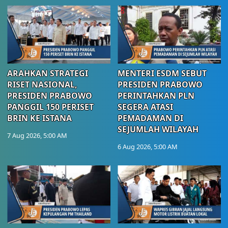
ARAHKAN STRATEGI
MENTERI ESDM SEBUT
RISET NASIONAL,
PRESIDEN PRABOWO
PRESIDEN PRABOWO
PERINTAHKAN PLN
PANGGIL 150 PERISET
SEGERA ATASI
BRIN KE ISTANA
PEMADAMAN DI
SEJUMLAH WILAYAH
7 Aug 2026, 5:00 AM
6 Aug 2026, 5:00 AM