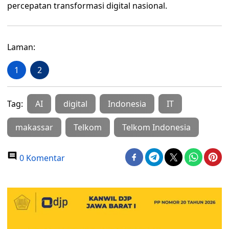
percepatan transformasi digital nasional.
Laman:
1
2
Tag:
AI
digital
Indonesia
IT
makassar
Telkom
Telkom Indonesia
0 Komentar