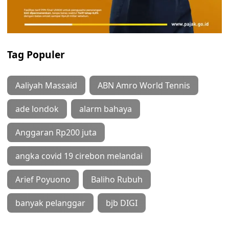
Tag Populer
Aaliyah Massaid
ABN Amro World Tennis
ade londok
alarm bahaya
Anggaran Rp200 juta
angka covid 19 cirebon melandai
Arief Poyuono
Baliho Rubuh
banyak pelanggar
bjb DIGI