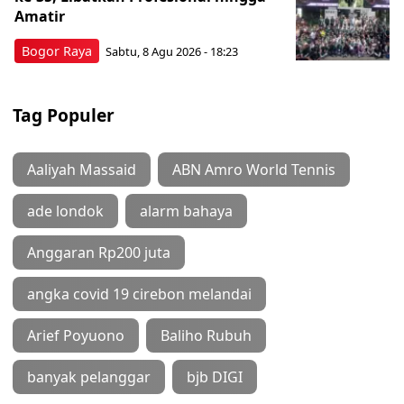
Amatir
Bogor Raya
Sabtu, 8 Agu 2026 - 18:23
Tag Populer
Aaliyah Massaid
ABN Amro World Tennis
ade londok
alarm bahaya
Anggaran Rp200 juta
angka covid 19 cirebon melandai
Arief Poyuono
Baliho Rubuh
banyak pelanggar
bjb DIGI