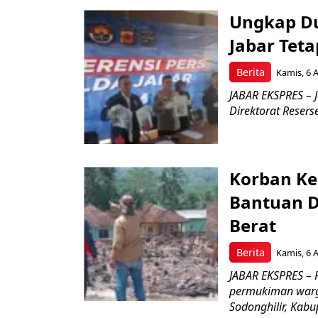
Ungkap Du
Jabar Tet
Berita
Kamis, 6 
JABAR EKSPRES – J
Direktorat Reserse
Korban Ke
Bantuan D
Berat
Berita
Kamis, 6 
JABAR EKSPRES –
permukiman warg
Sodonghilir, Kab