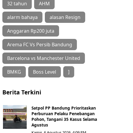
32 tahun
AHM
alarm bahaya
alasan Resign
Anggaran Rp200 juta
Arema FC Vs Persib Bandung
Barcelona vs Manchester United
BMKG
Boss Level
]
Berita Terkini
Satpol PP Bandung Prioritaskan
Perburuan Pelaku Penebangan
Pohon, Tangani 35 Kasus Selama
Agustus
Kamis, 6 Agustus 2026, 4:09 PM