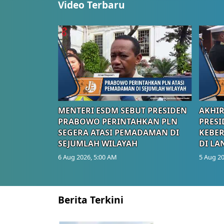
Video Terbaru
MENTERI ESDM SEBUT PRESIDEN
AKHIR
PRABOWO PERINTAHKAN PLN
PRESI
SEGERA ATASI PEMADAMAN DI
KEBE
SEJUMLAH WILAYAH
DI LA
6 Aug 2026, 5:00 AM
5 Aug 20
Berita Terkini