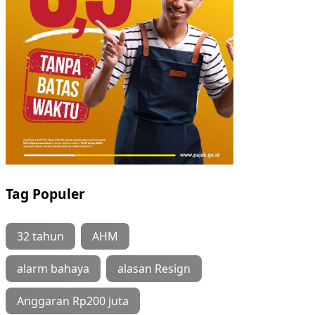
Tag Populer
32 tahun
AHM
alarm bahaya
alasan Resign
Anggaran Rp200 juta