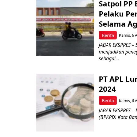
Satpol PP
Pelaku Pe
Selama Ag
Berita
Kamis, 6 
JABAR EKSPRES – 
menjadikan pene
sebagai...
PT APL Lu
2024
Berita
Kamis, 6 
JABAR EKSPRES –
(BPKPD) Kota Banja