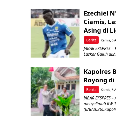
Ezechiel 
Ciamis, L
Asing di L
Berita
Kamis, 6 
JABAR EKSPRES – 
Laskar Galuh akhi
Kapolres 
Royong di
Berita
Kamis, 6 
JABAR EKSPRES –
menyelimuti RW 1
(6/8/2026).Kapolr