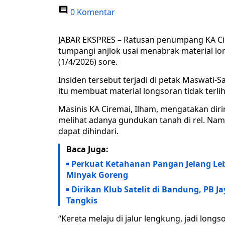
0 Komentar
JABAR EKSPRES – Ratusan penumpang KA Cir
tumpangi anjlok usai menabrak material lo
(1/4/2026) sore.
Insiden tersebut terjadi di petak Maswati-S
itu membuat material longsoran tidak terlih
Masinis KA Ciremai, Ilham, mengatakan di
melihat adanya gundukan tanah di rel. Nam
dapat dihindari.
Baca Juga:
Perkuat Ketahanan Pangan Jelang Le
Minyak Goreng
Dirikan Klub Satelit di Bandung, PB J
Tangkis
“Kereta melaju di jalur lengkung, jadi long