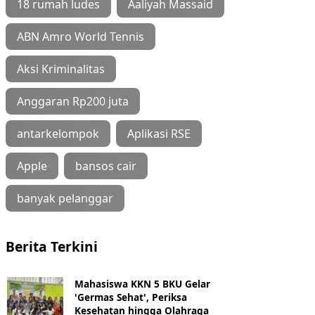
18 rumah ludes
Aaliyah Massaid
ABN Amro World Tennis
Aksi Kriminalitas
Anggaran Rp200 juta
antarkelompok
Aplikasi RSE
Apple
bansos cair
banyak pelanggar
Berita Terkini
Mahasiswa KKN 5 BKU Gelar
'Germas Sehat', Periksa
Kesehatan hingga Olahraga