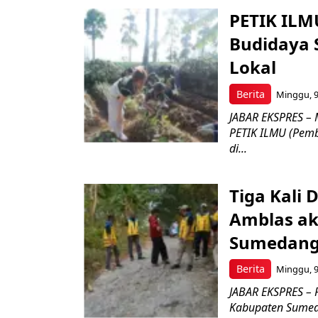
PETIK ILM
Budidaya 
Lokal
Berita
Minggu, 9
JABAR EKSPRES – 
PETIK ILMU (Pembe
di...
Tiga Kali 
Amblas ak
Sumedang 
Berita
Minggu, 9
JABAR EKSPRES – 
Kabupaten Sumed