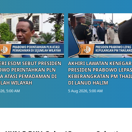
RI ESDM SEBUT PRESIDEN
AKHIRI LAWATAN KENEGAR
OWO PERINTAHKAN PLN
PRESIDEN PRABOWO LEPA
A ATASI PEMADAMAN DI
KEBERANGKATAN PM THAI
LAH WILAYAH
DI LANUD HALIM
26, 5:00 AM
5 Aug 2026, 5:00 AM