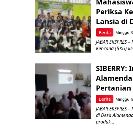
Mahasiswa
Periksa K
Lansia di
Berita
Minggu, 9
JABAR EKSPRES – M
Kencana (BKU) ke
SIBERRY: I
Alamendah
Pertanian
Berita
Minggu, 9
JABAR EKSPRES – P
di Desa Alamend
produk...