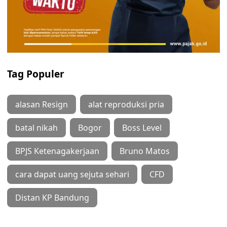
Tag Populer
alasan Resign
alat reproduksi pria
batal nikah
Bogor
Boss Level
BPJS Ketenagakerjaan
Bruno Matos
cara dapat uang sejuta sehari
CFD
Distan KP Bandung