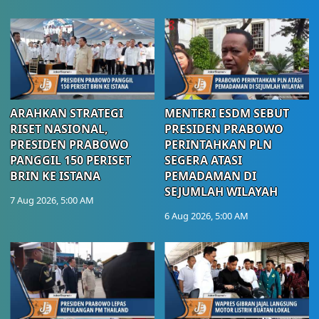
ARAHKAN STRATEGI
MENTERI ESDM SEBUT
RISET NASIONAL,
PRESIDEN PRABOWO
PRESIDEN PRABOWO
PERINTAHKAN PLN
PANGGIL 150 PERISET
SEGERA ATASI
BRIN KE ISTANA
PEMADAMAN DI
SEJUMLAH WILAYAH
7 Aug 2026, 5:00 AM
6 Aug 2026, 5:00 AM