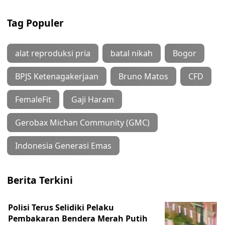
Tag Populer
alat reproduksi pria
batal nikah
Bogor
BPJS Ketenagakerjaan
Bruno Matos
CFD
FemaleFit
Gaji Haram
Gerobax Michan Community (GMC)
Indonesia Generasi Emas
Berita Terkini
Polisi Terus Selidiki Pelaku
Pembakaran Bendera Merah Putih