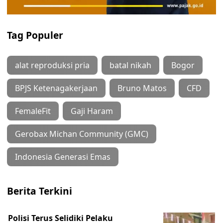
Tag Populer
alat reproduksi pria
batal nikah
Bogor
BPJS Ketenagakerjaan
Bruno Matos
CFD
FemaleFit
Gaji Haram
Gerobax Michan Community (GMC)
Indonesia Generasi Emas
Berita Terkini
Polisi Terus Selidiki Pelaku