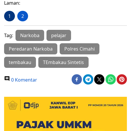
Laman:
1
2
Tag:
Narkoba
pelajar
Peredaran Narkoba
Polres Cimahi
tembakau
TEmbakau Sintetis
0 Komentar