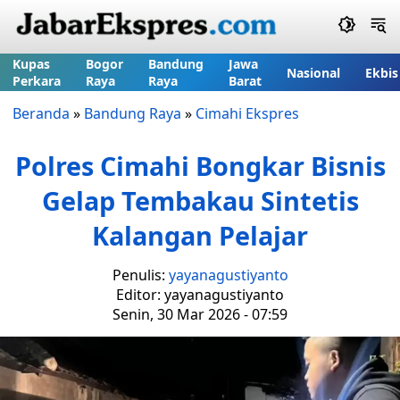
Kupas
Bogor
Bandung
Jawa
Nasional
Ekbis
Perkara
Raya
Raya
Barat
Beranda
»
Bandung Raya
»
Cimahi Ekspres
Polres Cimahi Bongkar Bisnis
Gelap Tembakau Sintetis
Kalangan Pelajar
Penulis:
yayanagustiyanto
Editor: yayanagustiyanto
Senin, 30 Mar 2026 - 07:59