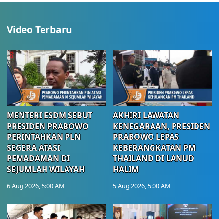
Video Terbaru
MENTERI ESDM SEBUT
AKHIRI LAWATAN
PRESIDEN PRABOWO
KENEGARAAN, PRESIDEN
PERINTAHKAN PLN
PRABOWO LEPAS
SEGERA ATASI
KEBERANGKATAN PM
PEMADAMAN DI
THAILAND DI LANUD
SEJUMLAH WILAYAH
HALIM
6 Aug 2026, 5:00 AM
5 Aug 2026, 5:00 AM