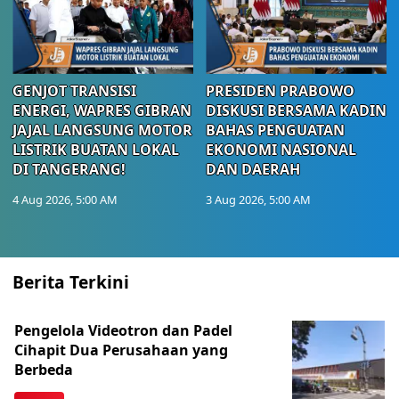
GENJOT TRANSISI
PRESIDEN PRABOWO
ENERGI, WAPRES GIBRAN
DISKUSI BERSAMA KADIN
JAJAL LANGSUNG MOTOR
BAHAS PENGUATAN
LISTRIK BUATAN LOKAL
EKONOMI NASIONAL
DI TANGERANG!
DAN DAERAH
4 Aug 2026, 5:00 AM
3 Aug 2026, 5:00 AM
Berita Terkini
Pengelola Videotron dan Padel
Cihapit Dua Perusahaan yang
Berbeda