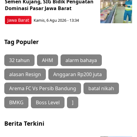
Semen Kujang, SIG Bidik Penguatan
Dominasi Pasar Jawa Barat
Jawa Barat
Kamis, 6 Agu 2026 - 13:34
Tag Populer
32 tahun
AHM
alarm bahaya
alasan Resign
Anggaran Rp200 juta
Arema FC Vs Persib Bandung
batal nikah
BMKG
Boss Level
]
Berita Terkini